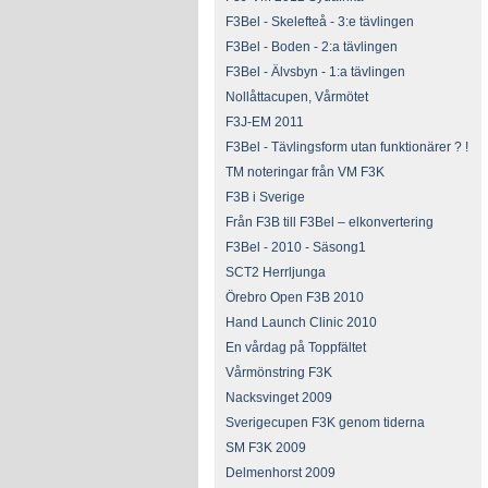
F3Bel - Skelefteå - 3:e tävlingen
F3Bel - Boden - 2:a tävlingen
F3Bel - Älvsbyn - 1:a tävlingen
Nollåttacupen, Vårmötet
F3J-EM 2011
F3Bel - Tävlingsform utan funktionärer ? !
TM noteringar från VM F3K
F3B i Sverige
Från F3B till F3Bel – elkonvertering
F3Bel - 2010 - Säsong1
SCT2 Herrljunga
Örebro Open F3B 2010
Hand Launch Clinic 2010
En vårdag på Toppfältet
Vårmönstring F3K
Nacksvinget 2009
Sverigecupen F3K genom tiderna
SM F3K 2009
Delmenhorst 2009