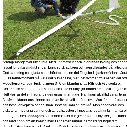
Arrangemanget var riktigt bra. Med uppmätta vinschlinjer innan tävling och geno
layout för olika vindriktningar. Lunch gick att köpa och som tillagades på fältet, ut
God stämning och glada skratt hördes trots en del fångster i sjunkområdena. Jorå
F3B:s termikmoment må vara det humanaste, men det skördar trots allt en del offe
Modellerna var som brukligt inom STC en blandning av F3B och F3J seglare.
Det är alltid spännande att se hur olika piloter utnyttjar modellernas olika egensk
Helt klart är det en hägrande gemensam nämnare. Nämligen att alltid vara i termi
Att tävla skärper ens sinnen och man lär sig alltid något nytt. Man tänjer på grän
och försöker kopiera sådant man uppfattar som en bra idé. Man observerar och
diskuterar med sina vänner och tar ett litet steg till mot att slippa hämta linan så 
Lördagens och söndagens sammankomster var genomförda i mycket god stämn
och med hopp om en framtid med fler gemensamma nämnare för höjdstart!
Vi tacker Herrljungas radioflygklubb för det trevliga stämningen och chansen att ä