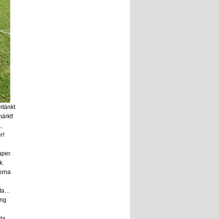
mtänkt
märkt!
,
r!
aper.
k.
serna
ofta…
ing
ta,