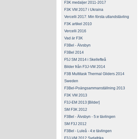
F3K medaljer 2011-2017
F3K VM 2017 i Ukraina
Vercelli 2017: Min första utlandstävling
F3K artikel 2010
Vercelli 2016
Vad är F3K
F3Bel - Älvsbyn
F3Bel 2014
F5J SM 2014 i Skellefteå
Bilder från F3J-VM 2014
F3B Multitask Thermal Gliders 2014
Sweden
F3Bel-Poängsammanställning 2013
F3K VM 2013
F3J-EM 2013 [Bilder]
SM F3K 2012
F3Bel - Älvsbyn - 5:e tävlingen
SM F3J 2012
F3Bel - Luleå - 4:e tävlingen
F3J-VM 2012 Sydafrika