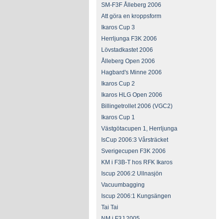
SM-F3F Ålleberg 2006
Att göra en kroppsform
Ikaros Cup 3
Herrljunga F3K 2006
Lövstadkastet 2006
Ålleberg Open 2006
Hagbard's Minne 2006
Ikaros Cup 2
Ikaros HLG Open 2006
Billingetrollet 2006 (VGC2)
Ikaros Cup 1
Västgötacupen 1, Herrljunga
IsCup 2006:3 Vårsträcket
Sverigecupen F3K 2006
KM i F3B-T hos RFK Ikaros
Iscup 2006:2 Ullnasjön
Vacuumbagging
Iscup 2006:1 Kungsängen
Tai Tai
NM i F3J 2005