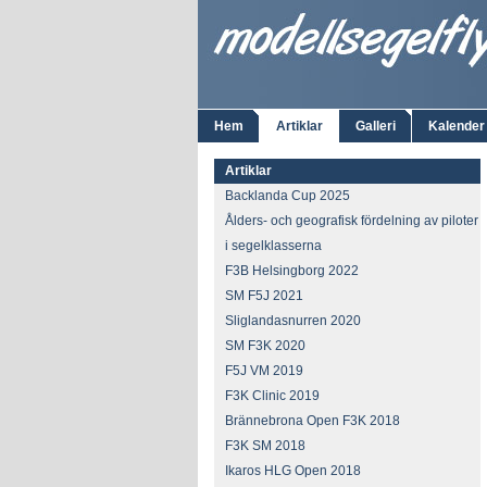
Hem
Artiklar
Galleri
Kalender
Artiklar
Backlanda Cup 2025
Ålders- och geografisk fördelning av piloter
i segelklasserna
F3B Helsingborg 2022
SM F5J 2021
Sliglandasnurren 2020
SM F3K 2020
F5J VM 2019
F3K Clinic 2019
Brännebrona Open F3K 2018
F3K SM 2018
Ikaros HLG Open 2018