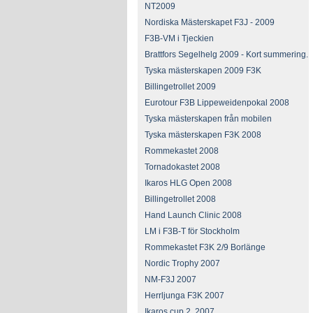
NT2009
Nordiska Mästerskapet F3J - 2009
F3B-VM i Tjeckien
Brattfors Segelhelg 2009 - Kort summering.
Tyska mästerskapen 2009 F3K
Billingetrollet 2009
Eurotour F3B Lippeweidenpokal 2008
Tyska mästerskapen från mobilen
Tyska mästerskapen F3K 2008
Rommekastet 2008
Tornadokastet 2008
Ikaros HLG Open 2008
Billingetrollet 2008
Hand Launch Clinic 2008
LM i F3B-T för Stockholm
Rommekastet F3K 2/9 Borlänge
Nordic Trophy 2007
NM-F3J 2007
Herrljunga F3K 2007
Ikaros cup 2, 2007