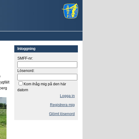
Inloggning
SMFF-nr:
Lösenord:
e
ygfält
Kom ihåg mig på den här
eberg
datorn
Logga in
Registrera mig
Glömt lösenord