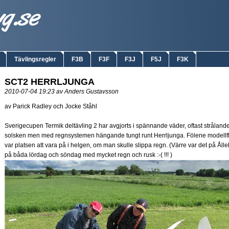
Tävlingsregler
F3B
F3F
F3J
F5J
F3K
SCT2 HERRLJUNGA
2010-07-04 19:23 av Anders Gustavsson
av Parick Radley och Jocke Ståhl
Sverigecupen Termik deltävling 2 har avgjorts i spännande väder, oftast stråland
solsken men med regnsystemen hängande tungt runt Herrljunga. Fölene modellfl
var platsen att vara på i helgen, om man skulle slippa regn. (Värre var det på Åll
på båda lördag och söndag med mycket regn och rusk :-( !!! )