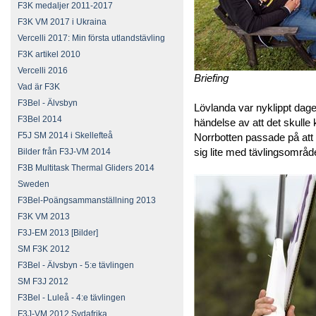
F3K medaljer 2011-2017
F3K VM 2017 i Ukraina
Vercelli 2017: Min första utlandstävling
F3K artikel 2010
Vercelli 2016
Briefing
Vad är F3K
F3Bel - Älvsbyn
Lövlanda var nyklippt dagen 
F3Bel 2014
händelse av att det skull
F5J SM 2014 i Skellefteå
Norrbotten passade på at
sig lite med tävlingsområde
Bilder från F3J-VM 2014
F3B Multitask Thermal Gliders 2014
Sweden
F3Bel-Poängsammanställning 2013
F3K VM 2013
F3J-EM 2013 [Bilder]
SM F3K 2012
F3Bel - Älvsbyn - 5:e tävlingen
SM F3J 2012
F3Bel - Luleå - 4:e tävlingen
F3J-VM 2012 Sydafrika