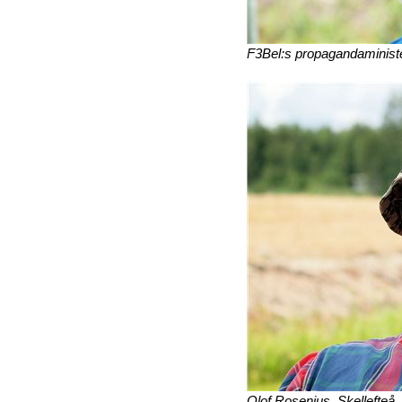
F3Bel:s propagandaminist
Olof Rosenius, Skellefteå