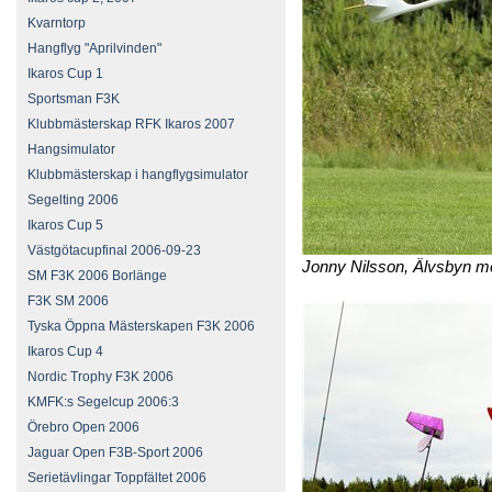
Kvarntorp
Hangflyg "Aprilvinden"
Ikaros Cup 1
Sportsman F3K
Klubbmästerskap RFK Ikaros 2007
Hangsimulator
Klubbmästerskap i hangflygsimulator
Segelting 2006
Ikaros Cup 5
Västgötacupfinal 2006-09-23
Jonny Nilsson, Älvsbyn 
SM F3K 2006 Borlänge
F3K SM 2006
Tyska Öppna Mästerskapen F3K 2006
Ikaros Cup 4
Nordic Trophy F3K 2006
KMFK:s Segelcup 2006:3
Örebro Open 2006
Jaguar Open F3B-Sport 2006
Serietävlingar Toppfältet 2006