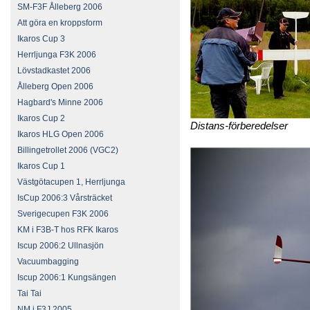
SM-F3F Ålleberg 2006
Att göra en kroppsform
Ikaros Cup 3
Herrljunga F3K 2006
Lövstadkastet 2006
Ålleberg Open 2006
Hagbard's Minne 2006
Ikaros Cup 2
Distans-förberedelser
Ikaros HLG Open 2006
Billingetrollet 2006 (VGC2)
Ikaros Cup 1
Västgötacupen 1, Herrljunga
IsCup 2006:3 Vårsträcket
Sverigecupen F3K 2006
KM i F3B-T hos RFK Ikaros
Iscup 2006:2 Ullnasjön
Vacuumbagging
Iscup 2006:1 Kungsängen
Tai Tai
NM i F3J 2005