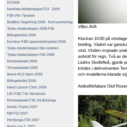
NT2009
Nordiska Mästerskapet F3J - 2009
F3B-VM i Tjeckien
Brattfors Segelhelg 2009 - Kort summering.
Villes AVA
Tyska mästerskapen 2009 F3K
Billingetrollet 2009
Klockan 10:00 på söndagen
Eurotour F3B Lippeweidenpokal 2008
briefing. Vädret var ganska 
Tyska mästerskapen från mobilen
vind. Vinden mojnade under
Tyska mästerskapen F3K 2008
avbrott för regn. Två av d
Rommekastet 2008
Liukko Skellefteå, gjorde
Tornadokastet 2008
kördes i delmomenten Termi
och modellerna klarade si
Ikaros HLG Open 2008
Billingetrollet 2008
Artikelförfattare Olof Rose
Hand Launch Clinic 2008
LM i F3B-T för Stockholm
Rommekastet F3K 2/9 Borlänge
Nordic Trophy 2007
NM-F3J 2007
Herrljunga F3K 2007
Ikaros cup 2, 2007