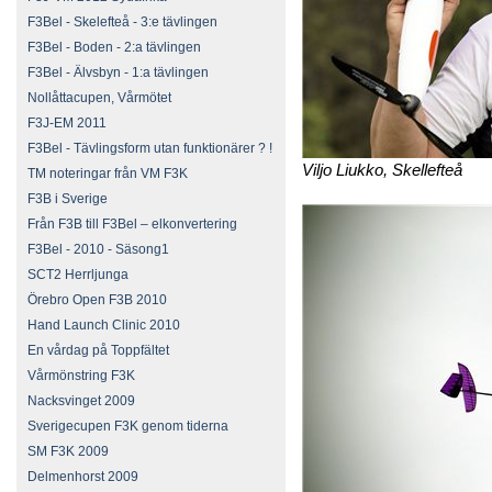
F3Bel - Skelefteå - 3:e tävlingen
F3Bel - Boden - 2:a tävlingen
F3Bel - Älvsbyn - 1:a tävlingen
Nollåttacupen, Vårmötet
F3J-EM 2011
F3Bel - Tävlingsform utan funktionärer ? !
Viljo Liukko, Skellefteå
TM noteringar från VM F3K
F3B i Sverige
Från F3B till F3Bel – elkonvertering
F3Bel - 2010 - Säsong1
SCT2 Herrljunga
Örebro Open F3B 2010
Hand Launch Clinic 2010
En vårdag på Toppfältet
Vårmönstring F3K
Nacksvinget 2009
Sverigecupen F3K genom tiderna
SM F3K 2009
Delmenhorst 2009