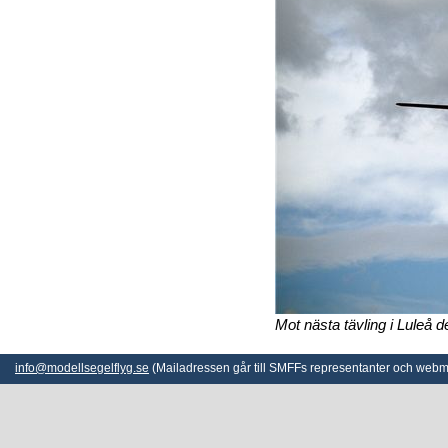
Mot nästa tävling i Luleå d
info@modellsegelflyg.se
(Mailadressen går till SMFFs representanter och webm