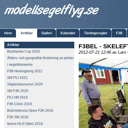
Hem
Artiklar
Galleri
Kalender
Tävlingsregler
F3B
Artiklar
F3BEL - SKELEF
Backlanda Cup 2025
2012-07-21 12:46 av Lars
Ålders- och geografisk fördelning av piloter
i segelklasserna
F3B Helsingborg 2022
SM F5J 2021
Sliglandasnurren 2020
SM F3K 2020
F5J VM 2019
F3K Clinic 2019
Brännebrona Open F3K 2018
F3K SM 2018
Ikaros HLG Open 2018