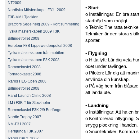
NT2009
•
Start
Nordiska Mästerskapet F3J - 2009
o Inställningar: En bra star
F3B-VM i Tjeckien
starthöjd som möjligt.
Brattfors Segelhelg 2009 - Kort summering.
o Teknik: The rätta tekniken 
Tyska mästerskapen 2009 F3K
Tekniken är den stora skil
Billingetrollet 2009
sporter.
Eurotour F3B Lippeweidenpokal 2008
Tyska mästerskapen från mobilen
•
Flygning
o Hitta lyft: Lär dig veta hu
Tyska mästerskapen F3K 2008
ödet under tävlingen.
Rommekastet 2008
o Piloten: Lär dig att maxi
Tornadokastet 2008
använda din kunskap.
Ikaros HLG Open 2008
o På väg hem från blåsan: L
Billingetrollet 2008
att landa ute.
Hand Launch Clinic 2008
LM i F3B-T för Stockholm
•
Landning
Rommekastet F3K 2/9 Borlänge
o Inställningar: Att ha en 
Nordic Trophy 2007
o Kontrollerad inflygning:
NM-F3J 2007
snygg plockning i handen.
o Snurrtekniker: Komma sn
Herrljunga F3K 2007
Ikaros cup 2, 2007