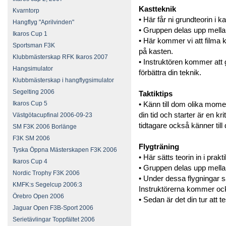
Kastteknik
Kvarntorp
• Här får ni grundteorin i k
Hangflyg "Aprilvinden"
• Gruppen delas upp mellan
Ikaros Cup 1
• Här kommer vi att filma k
Sportsman F3K
på kasten.
Klubbmästerskap RFK Ikaros 2007
• Instruktören kommer att g
Hangsimulator
förbättra din teknik.
Klubbmästerskap i hangflygsimulator
Segelting 2006
Taktiktips
Ikaros Cup 5
• Känn till dom olika mome
din tid och starter är en krit
Västgötacupfinal 2006-09-23
tidtagare också känner till 
SM F3K 2006 Borlänge
F3K SM 2006
Flygträning
Tyska Öppna Mästerskapen F3K 2006
• Här sätts teorin in i prakt
Ikaros Cup 4
• Gruppen delas upp mellan
Nordic Trophy F3K 2006
• Under dessa flygningar s
KMFK:s Segelcup 2006:3
Instruktörerna kommer också
Örebro Open 2006
• Sedan är det din tur att t
Jaguar Open F3B-Sport 2006
Serietävlingar Toppfältet 2006