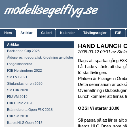
Hem
Artiklar
Galleri
Kalender
Tävlingsregler
F3B
Artiklar
HAND LAUNCH CL
Backlanda Cup 2025
2008-03-12 09:31 av Stef
Ålders- och geografisk fördelning av piloter
Dags att sparka igång F3
i segelklasserna
I år hade vi tänkt att dra
F3B Helsingborg 2022
första tävlingen.
SM F5J 2021
Platsen är Pilängen i Öreb
Sliglandasnurren 2020
Detta seminarium är ocks
Övernattning i klubbstugan 
SM F3K 2020
Lunch kommer att finnas till
F5J VM 2019
F3K Clinic 2019
OBS! Vi startar 10.00
Brännebrona Open F3K 2018
F3K SM 2018
Så passa på att lär er allt
Ikaros HLG Open 2018
Ikaros HLG Open, som håll