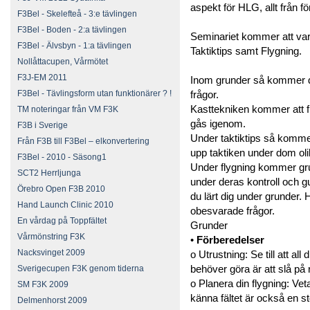
aspekt för HLG, allt från fö
F3Bel - Skelefteå - 3:e tävlingen
F3Bel - Boden - 2:a tävlingen
Seminariet kommer att vara
F3Bel - Älvsbyn - 1:a tävlingen
Taktiktips samt Flygning.
Nollåttacupen, Vårmötet
F3J-EM 2011
Inom grunder så kommer de
F3Bel - Tävlingsform utan funktionärer ? !
frågor.
Kasttekniken kommer att 
TM noteringar från VM F3K
gås igenom.
F3B i Sverige
Under taktiktips så kommer
Från F3B till F3Bel – elkonvertering
upp taktiken under dom ol
F3Bel - 2010 - Säsong1
Under flygning kommer gru
SCT2 Herrljunga
under deras kontroll och g
Örebro Open F3B 2010
du lärt dig under grunder. H
Hand Launch Clinic 2010
obesvarade frågor.
En vårdag på Toppfältet
Grunder
Vårmönstring F3K
•
Förberedelser
Nacksvinget 2009
o Utrustning: Se till att all
behöver göra är att slå på
Sverigecupen F3K genom tiderna
o Planera din flygning: Veta 
SM F3K 2009
känna fältet är också en st
Delmenhorst 2009