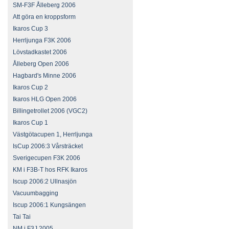
SM-F3F Ålleberg 2006
Att göra en kroppsform
Ikaros Cup 3
Herrljunga F3K 2006
Lövstadkastet 2006
Ålleberg Open 2006
Hagbard's Minne 2006
Ikaros Cup 2
Ikaros HLG Open 2006
Billingetrollet 2006 (VGC2)
Ikaros Cup 1
Västgötacupen 1, Herrljunga
IsCup 2006:3 Vårsträcket
Sverigecupen F3K 2006
KM i F3B-T hos RFK Ikaros
Iscup 2006:2 Ullnasjön
Vacuumbagging
Iscup 2006:1 Kungsängen
Tai Tai
NM i F3J 2005