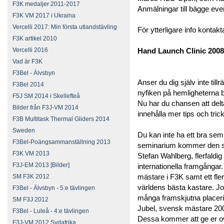
F3K medaljer 2011-2017
Anmälningar till bägge ev
F3K VM 2017 i Ukraina
Vercelli 2017: Min första utlandstävling
För ytterligare info kontak
F3K artikel 2010
Vercelli 2016
Hand Launch Clinic 2008
Vad är F3K
F3Bel - Älvsbyn
Anser du dig själv inte tillr
F3Bel 2014
nyfiken på hemligheterna 
F5J SM 2014 i Skellefteå
Nu har du chansen att del
Bilder från F3J-VM 2014
innehålla mer tips och tri
F3B Multitask Thermal Gliders 2014
Sweden
Du kan inte ha ett bra semi
F3Bel-Poängsammanställning 2013
seminarium kommer den sve
F3K VM 2013
Stefan Wahlberg, flerfaldi
F3J-EM 2013 [Bilder]
internationella framgångar
mästare i F3K samt ett fler
SM F3K 2012
världens bästa kastare. J
F3Bel - Älvsbyn - 5:e tävlingen
många framskjutna placering
SM F3J 2012
Jubel, svensk mästare 20
F3Bel - Luleå - 4:e tävlingen
Dessa kommer att ge er ovä
F3J-VM 2012 Sydafrika