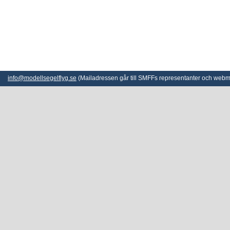
info@modellsegelflyg.se
(Mailadressen går till SMFFs representanter och webm