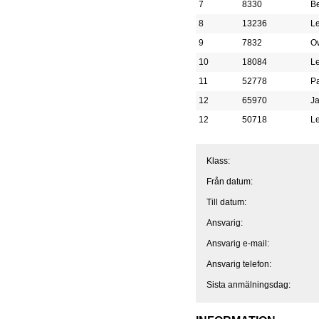
7
8330
B
8
13236
L
9
7832
O
10
18084
Le
11
52778
Pa
12
65970
Ja
12
50718
Le
Klass:
Från datum:
Till datum:
Ansvarig:
Ansvarig e-mail:
Ansvarig telefon:
Sista anmälningsdag: