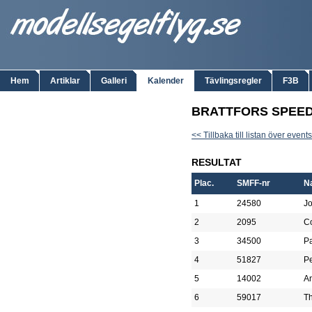
Hem
Artiklar
Galleri
Kalender
Tävlingsregler
F3B
BRATTFORS SPEED
<< Tillbaka till listan över events
RESULTAT
Plac.
SMFF-nr
N
1
24580
Jo
2
2095
Co
3
34500
P
4
51827
P
5
14002
A
6
59017
T