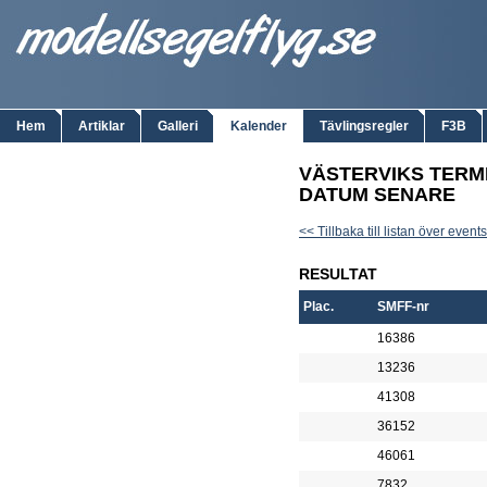
Hem
Artiklar
Galleri
Kalender
Tävlingsregler
F3B
VÄSTERVIKS TERMI
DATUM SENARE
<< Tillbaka till listan över events
RESULTAT
Plac.
SMFF-nr
16386
13236
41308
36152
46061
7832