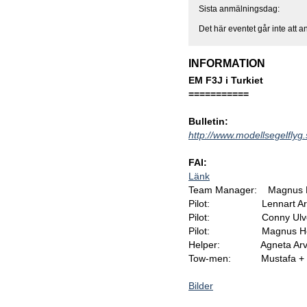
Sista anmälningsdag:
Det här eventet går inte att an
INFORMATION
EM F3J i Turkiet
===========
Bulletin:
http://www.modellsegelfly
FAI:
Länk
Team Manager: Magnus 
Pilot: Lennart Arv
Pilot: Conny Ulve
Pilot: Magnus He
Helper: Agneta Arvi
Tow-men: Mustafa + 
Bilder