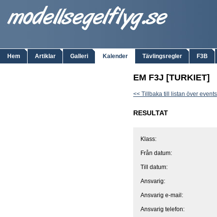
Hem
Artiklar
Galleri
Kalender
Tävlingsregler
F3B
EM F3J [TURKIET]
<< Tillbaka till listan över events
RESULTAT
Klass:
Från datum:
Till datum:
Ansvarig:
Ansvarig e-mail:
Ansvarig telefon: