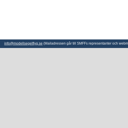
info@modellsegelflyg.se
(Mailadressen går till SMFFs representanter och webm