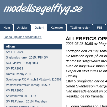
Hem
Artiklar
Galleri
Kalender
Tävlingsregler
F3B
Ladda upp ditt eget album >>
ÅLLEBERGS OPE
2006-05-28 10:58 av Mag
Album
Lördagen den 28 maj samla
SM F3F 2024
De tävlande bjöds på ett 
Sliglandasnurren 2015 / F3K SM
det mesta soligt väder me
AGL Master - 3 maj 2014
även en hagelskur. Innan t
SM F5J 2013
skapat ett stort intresse in
Nordic Trophy 2011
Tidning.
Sverigecup F3J Vinsch 2 Västervik 110508
Efter 5 omgångar, där de 4
Västervikstermiken lördag 110507
Sören Svantesson (Herrlj
VM F3J 2010
Han missade endast en po
Resultat, de nio främsta:
Sätersnurren 2010 F3K
SM F3J Vinsch 2010 i Flugebyn
1. Sören Svantesson, Her