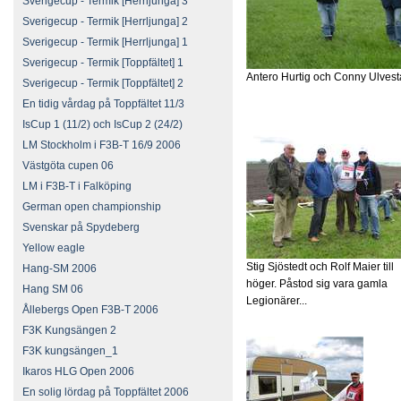
Sverigecup - Termik [Herrljunga] 3
Sverigecup - Termik [Herrljunga] 2
Sverigecup - Termik [Herrljunga] 1
Sverigecup - Termik [Toppfältet] 1
Antero Hurtig och Conny Ulvest
Sverigecup - Termik [Toppfältet] 2
En tidig vårdag på Toppfältet 11/3
IsCup 1 (11/2) och IsCup 2 (24/2)
LM Stockholm i F3B-T 16/9 2006
Västgöta cupen 06
LM i F3B-T i Falköping
German open championship
Svenskar på Spydeberg
Yellow eagle
Stig Sjöstedt och Rolf Maier till
Hang-SM 2006
höger. Påstod sig vara gamla
Hang SM 06
Legionärer...
Ållebergs Open F3B-T 2006
F3K Kungsängen 2
F3K kungsängen_1
Ikaros HLG Open 2006
En solig lördag på Toppfältet 2006