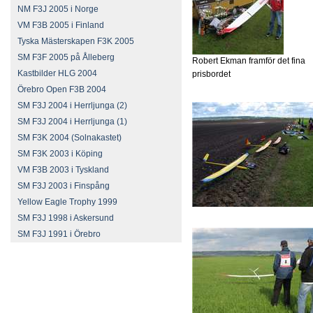
NM F3J 2005 i Norge
VM F3B 2005 i Finland
Tyska Mästerskapen F3K 2005
SM F3F 2005 på Ålleberg
Robert Ekman framför det fina
Kastbilder HLG 2004
prisbordet
Örebro Open F3B 2004
SM F3J 2004 i Herrljunga (2)
SM F3J 2004 i Herrljunga (1)
SM F3K 2004 (Solnakastet)
SM F3K 2003 i Köping
VM F3B 2003 i Tyskland
SM F3J 2003 i Finspång
Yellow Eagle Trophy 1999
SM F3J 1998 i Askersund
SM F3J 1991 i Örebro