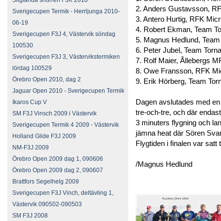
Sliglanda snurren F3K 2010
2. Anders Gustavsson, RF
Sverigecupen Termik - Herrljunga 2010-
3. Antero Hurtig, RFK Mic
06-19
4. Robert Ekman, Team T
Sverigecupen F3J 4, Västervik söndag
5. Magnus Hedlund, Team
100530
6. Peter Jubel, Team Torn
Sverigecupen F3J 3, Västervikstermiken
7. Rolf Maier, Ållebergs 
lördag 100529
8. Owe Fransson, RFK Mi
Örebro Open 2010, dag 2
9. Erik Hörberg, Team Tor
Jaguar Open 2010 - Sverigecupen Termik
Dagen avslutades med en n
Ikaros Cup V
tre-och-tre, och där endas
SM F3J Vinsch 2009 i Västervik
3 minuters flygning och l
Sverigecupen Termik 4 2009 - Västervik
jämna heat där Sören Svant
Holland Glide F3J 2009
Flygtiden i finalen var satt t
NM-F3J 2009
Örebro Open 2009 dag 1, 090606
/Magnus Hedlund
Örebro Open 2009 dag 2, 090607
Brattfors Segelhelg 2009
Sverigecupen F3J Vinch, deltävling 1,
Västervik 090502-090503
SM F3J 2008