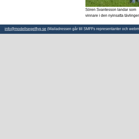
Sören Svantesson landar som
vinnare i den nyinsatta tävlinge
info@modellsegelflyg.se
(Mailadressen går till SMFFs representanter och webm