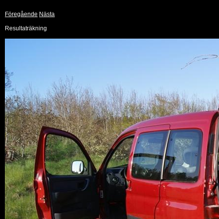
Föregående
Nästa
Resultaträkning