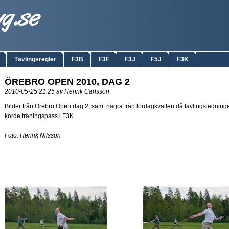
Tävlingsregler
F3B
F3F
F3J
F5J
F3K
ÖREBRO OPEN 2010, DAG 2
2010-05-25 21:25 av Henrik Carlsson
Bilder från Örebro Open dag 2, samt några från lördagkvällen då tävlingsledning
körde träningspass i F3K
Foto: Henrik Nilsson