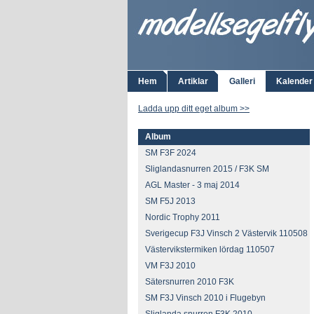
Hem
Artiklar
Galleri
Kalender
Ladda upp ditt eget album >>
Album
SM F3F 2024
Sliglandasnurren 2015 / F3K SM
AGL Master - 3 maj 2014
SM F5J 2013
Nordic Trophy 2011
Sverigecup F3J Vinsch 2 Västervik 110508
Västervikstermiken lördag 110507
VM F3J 2010
Sätersnurren 2010 F3K
SM F3J Vinsch 2010 i Flugebyn