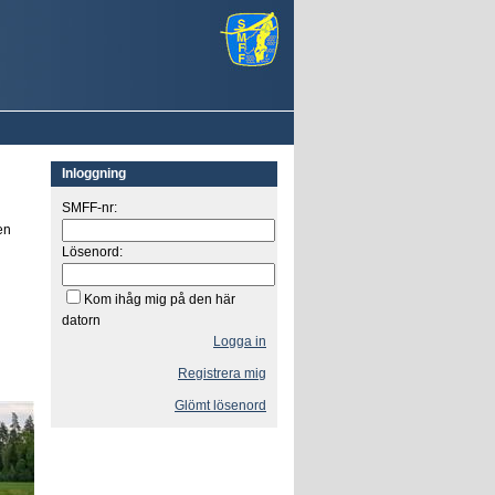
Inloggning
SMFF-nr:
en
Lösenord:
Kom ihåg mig på den här
datorn
Logga in
Registrera mig
Glömt lösenord