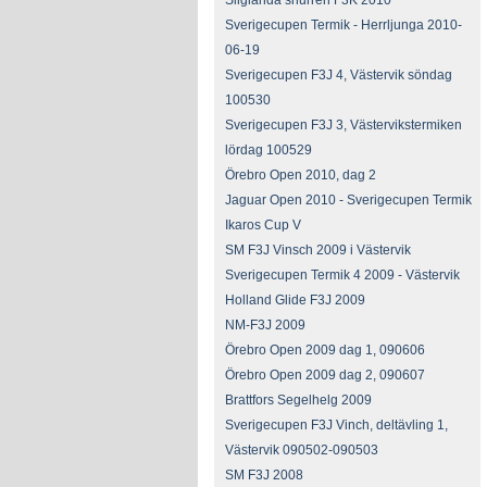
Sliglanda snurren F3K 2010
Sverigecupen Termik - Herrljunga 2010-
06-19
Sverigecupen F3J 4, Västervik söndag
100530
Sverigecupen F3J 3, Västervikstermiken
lördag 100529
Örebro Open 2010, dag 2
Jaguar Open 2010 - Sverigecupen Termik
Ikaros Cup V
SM F3J Vinsch 2009 i Västervik
Sverigecupen Termik 4 2009 - Västervik
Holland Glide F3J 2009
NM-F3J 2009
Örebro Open 2009 dag 1, 090606
Örebro Open 2009 dag 2, 090607
Brattfors Segelhelg 2009
Sverigecupen F3J Vinch, deltävling 1,
Västervik 090502-090503
SM F3J 2008