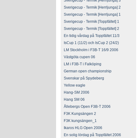
Sverigecup - Termik [Herrljunga] 3
Sverigecup - Termik [Herrljunga] 2
Sverigecup - Termik [Herrljunga] 1
Sverigecup - Termik [Toppfältet] 1
Sverigecup - Termik [Toppfältet] 2
En tidig vårdag på Toppfältet 11/3
IsCup 1 (11/2) och IsCup 2 (24/2)
LM Stockholm i F3B-T 16/9 2006
Västgöta cupen 06
LM i F3B-T i Falköping
German open championship
Svenskar på Spydeberg
Yellow eagle
Hang-SM 2006
Hang SM 06
Ållebergs Open F3B-T 2006
F3K Kungsängen 2
F3K kungsängen_1
Ikaros HLG Open 2006
En solig lördag på Toppfältet 2006