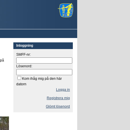
Inloggning
SMFF-nr:
 på
Lösenord:
Kom ihåg mig på den här
datorn
Logga in
Registrera mig
Glömt lösenord