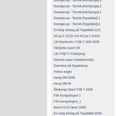
Sverigecup - Termik [Herrljunga] 3
Sverigecup - Termik [Herrljunga] 2
Sverigecup - Termik [Herrljunga] 1
Sverigecup - Termik [Toppfältet] 1
Sverigecup - Termik [Toppfältet] 2
En tidig vårdag på Toppfältet 11/3
IsCup 1 (11/2) och IsCup 2 (24/2)
LM Stockholm i F3B-T 16/9 2006
Västgöta cupen 06
LM i F3B-T i Falköping
German open championship
Svenskar på Spydeberg
Yellow eagle
Hang-SM 2006
Hang SM 06
Ållebergs Open F3B-T 2006
F3K Kungsängen 2
F3K kungsängen_1
Ikaros HLG Open 2006
En solig lördag på Toppfältet 2006