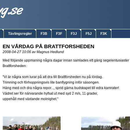
Tävlingsregler
F3B
F3F
F3J
F5J
F3K
EN VÅRDAG PÅ BRATTFORSHEDEN
2008-04-27 10:06 av Magnus Hedlund
Med följande uppmaning några dagar innan samlades ett gäng segelentusiaster
Brattforsheden:
"Vi är några som lurar på att dra till Brattforsheden nu på lördag.
Trimning och förhoppningsvis lite banflygning inför säsongen.
Häng med och dra några repor..., sprid gärna budskapet till edra kamrater!
Vädret ser för närvarande hyfsat ut med syd 2 m/s, 11 grader,
uppehåll med växlande molnighet."