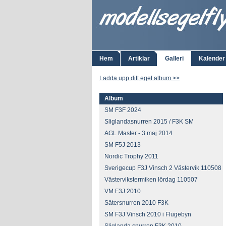
Hem
Artiklar
Galleri
Kalender
Ladda upp ditt eget album >>
Album
SM F3F 2024
Sliglandasnurren 2015 / F3K SM
AGL Master - 3 maj 2014
SM F5J 2013
Nordic Trophy 2011
Sverigecup F3J Vinsch 2 Västervik 110508
Västervikstermiken lördag 110507
VM F3J 2010
Sätersnurren 2010 F3K
SM F3J Vinsch 2010 i Flugebyn