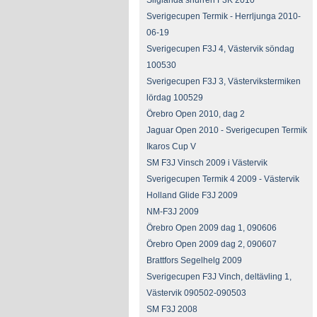
Sliglanda snurren F3K 2010
Sverigecupen Termik - Herrljunga 2010-
06-19
Sverigecupen F3J 4, Västervik söndag
100530
Sverigecupen F3J 3, Västervikstermiken
lördag 100529
Örebro Open 2010, dag 2
Jaguar Open 2010 - Sverigecupen Termik
Ikaros Cup V
SM F3J Vinsch 2009 i Västervik
Sverigecupen Termik 4 2009 - Västervik
Holland Glide F3J 2009
NM-F3J 2009
Örebro Open 2009 dag 1, 090606
Örebro Open 2009 dag 2, 090607
Brattfors Segelhelg 2009
Sverigecupen F3J Vinch, deltävling 1,
Västervik 090502-090503
SM F3J 2008