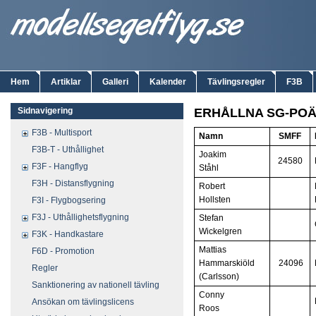
Hem
Artiklar
Galleri
Kalender
Tävlingsregler
F3B
Sidnavigering
ERHÅLLNA SG-POÄN
F3B - Multisport
Namn
SMFF
F3B-T - Uthållighet
Joakim
24580
F3F - Hangflyg
Ståhl
F3H - Distansflygning
Robert
Hollsten
F3I - Flygbogsering
F3J - Uthållighetsflygning
Stefan
Wickelgren
F3K - Handkastare
Mattias
F6D - Promotion
Hammarskiöld
24096
Regler
(Carlsson)
Sanktionering av nationell tävling
Conny
Ansökan om tävlingslicens
Roos