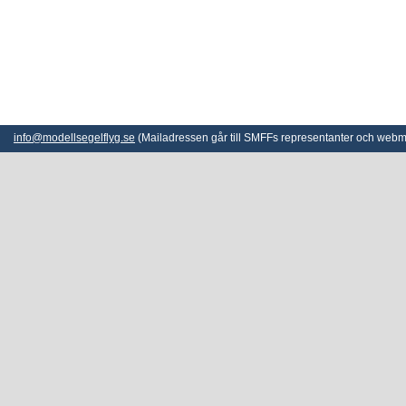
info@modellsegelflyg.se
(Mailadressen går till SMFFs representanter och webm