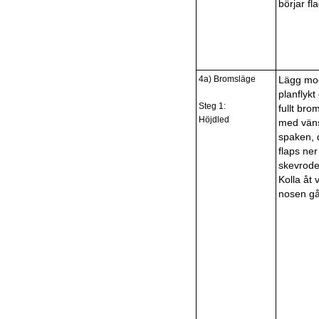
börjar fl
4a) Bromsläge
Lägg mod
planflykt
Steg 1:
fullt bro
Höjdled
med väns
spaken, 
flaps ner
skevrode
Kolla åt v
nosen gå