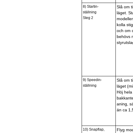
8) Startin-
Slå om til
ställning
läget. St
Steg 2
modelle
kolla sti
och om 
behövs 
styrutsla
9) Speedin-
Slå om ti
ställning
läget (m
Höj hela
bakkant
aning, s
än ca 1
10) Snapflap,
Flyg mod