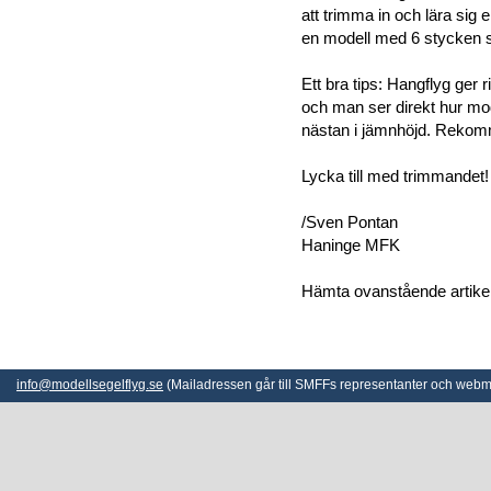
att trimma in och lära sig 
en modell med 6 stycken 
Ett bra tips: Hangflyg ger r
och man ser direkt hur mod
nästan i jämnhöjd. Reko
Lycka till med trimmandet!
/Sven Pontan
Haninge MFK
Hämta ovanstående artike
info@modellsegelflyg.se
(Mailadressen går till SMFFs representanter och webm