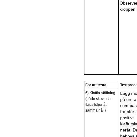
Observer
kroppen r
För att testa:
Testproc
6) Klaffin-ställning
Lägg mo
(både skev och
på en ra
flaps följer åt
som pas
samma håll)
framför 
positivt
klaffutsl
neråt. D
behövs s