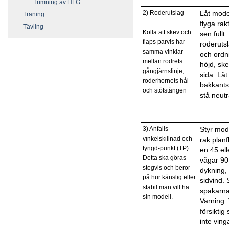
Trimning av HLG
2) Roderutslag
Låt mode
Träning
flyga rak
Tävling
Kolla att skev och
sen fullt
flaps parvis har
roderutsl
samma vinklar
och ordn
mellan rodrets
höjd, sk
gångjärnslinje,
sida. Lå
roderhornets hål
bakkants
och stötstången
stå neutr
3) Anfalls-
Styr mode
vinkelskillnad och
rak planf
tyngd-punkt (TP).
en 45 el
Detta ska göras
vågar 90
stegvis och beror
dykning, 
på hur känslig eller
sidvind. 
stabil man vill ha
spakarna
sin modell.
Varning:
försiktig 
inte ving