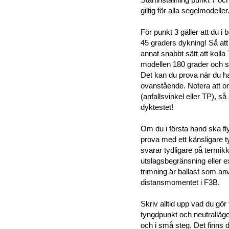
giltig för alla segelmodeller
För punkt 3 gäller att du i b
45 graders dykning! Så att
annat snabbt sätt att kolla 
modellen 180 grader och se
Det kan du prova när du har
ovanstående. Notera att om
(anfallsvinkel eller TP), s
dyktestet!
Om du i första hand ska fl
prova med ett känsligare t
svarar tydligare på termik
utslagsbegränsning eller exp
trimning är ballast som anv
distansmomentet i F3B.
Skriv alltid upp vad du gö
tyngdpunkt och neutralläge
och i små steg. Det finns 