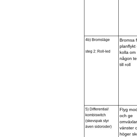
4b) Bromsläge
Bromsa f
planflykt
steg 2: Roll-led
kolla om 
någon t
till roll
5) Differential/
Flyg mod
kombiswitch
och ge
(skevspak styr
omväxla
även sidoroder)
vänster 
höger sk