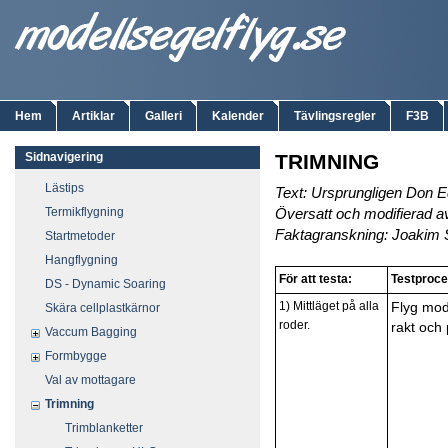
Hem
Artiklar
Galleri
Kalender
Tävlingsregler
F3B
Sidnavigering
TRIMNING
Lästips
Text: Ursprungligen Don 
Termikflygning
Översatt och modifierad a
Faktagranskning: Joakim 
Startmetoder
Hangflygning
För att testa:
Testproce
DS - Dynamic Soaring
1) Mittläget på alla
Flyg mod
Skära cellplastkärnor
roder.
rakt och 
Vaccum Bagging
Formbygge
Val av mottagare
Trimning
Trimblanketter