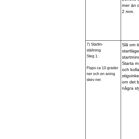
mer än 
2 mm.
7) Startin-
Slå om ti
ställning
startläge
Steg 1:
startmin
Starta m
Flaps ca 10 grader
och koll
ner och en aning
stigvink
skev ner.
om det 
några st