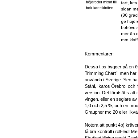
höjdroder mixat till
fart, lut
bak-kantsklaffen.
sidan m
(90 grad
ge höjdr
behövs s
mer än c
mm klaff
Kommentarer:
Dessa tips bygger på en ö
Trimming Chart", men har o
använda i Sverige. Sen ha
Ståhl, Ikaros Örebro, och
version. Det förutsätts at
vingen, eller en seglare av
1,0 och 2,5 %, och en mod
Graupner mc 20 eller likvä
Notera att punkt 4b) kräve
få bra kontroll i roll-led! M
Startinställning punkt 7 oc