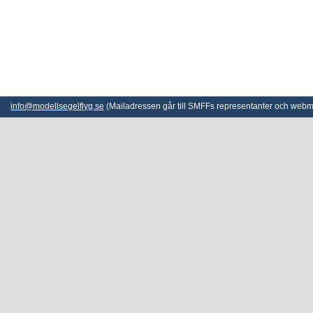
info@modellsegelflyg.se
(Mailadressen går till SMFFs representanter och webm