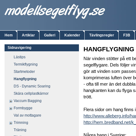
Hem
Artiklar
Galleri
Kalender
Tävlingsregler
F3B
Sidnavigering
HANGFLYGNING
Lästips
När vinden stötter på ett b
Termikflygning
segelflygare. Dels följer 
gör att vinden som passer
Startmetoder
komprimeras luften över be
Hangflygning
- ofta till mer än det dubb
DS - Dynamic Soaring
hangkanten kan du flyga så l
Skära cellplastkärnor
trött.
Vaccum Bagging
Formbygge
Flera sidor om hang finns i
Val av mottagare
http://www.alleberg.info/ha
http://hem.bredband.net/k_
Trimning
Träning
Några hang i Sverige: