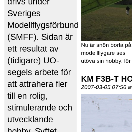
drivs under
Sveriges
Modellflygsförbund
(SMFF). Sidan är
Nu är snön borta på
ett resultat av
modellflygare ses
(tidigare) UO-
utöva sin hobby, för 
segels arbete för
KM F3B-T H
att attrahera fler
2007-03-05 07:56 a
till en rolig,
stimulerande och
utvecklande
hobby. Syftet