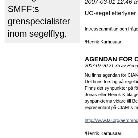
2007-03-01 12:46 a
SMFF:s
UO-segel efterlyser
grenspecialister
Intresseanmälan och frågor
inom segelflyg.
/Henrik Karhusaari
AGENDAN FÖR C
2007-02-20 21:35 av Henr
Nu finns agendan för CIAM
Det finns förslag på regel
Finns det synpunkter på fö
Jonas eller Henrik K bla
synpunkterna vidare till
representant på CIAM´s m
http://www.fai.org/aeromo
/Henrik Karhusaari