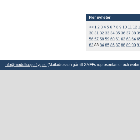
Fler nyheter
<<
1
2
3
4
5
6
7
8
9
10
11
12
30
31
32
33
34
35
36
37
38
3
56
57
58
59
60
61
62
63
64
6
82
83
84
85
86
87
88
89
90
9
info@modellsegelflyg.se
(Mailadressen går till SMFFs representanter och webm