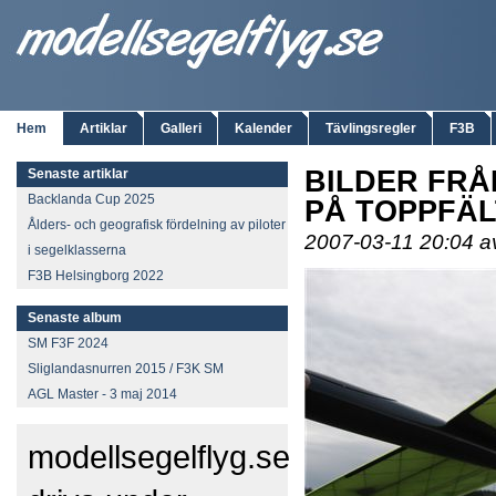
Hem
Artiklar
Galleri
Kalender
Tävlingsregler
F3B
BILDER FRÅ
Senaste artiklar
Backlanda Cup 2025
PÅ TOPPFÄL
Ålders- och geografisk fördelning av piloter
2007-03-11 20:04 
i segelklasserna
F3B Helsingborg 2022
Senaste album
SM F3F 2024
Sliglandasnurren 2015 / F3K SM
AGL Master - 3 maj 2014
modellsegelflyg.se