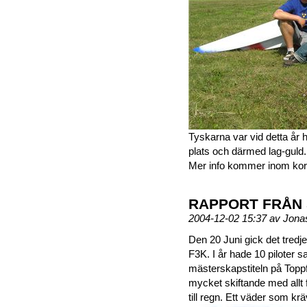
Tyskarna var vid detta år h
plats och därmed lag-guld.
Mer info kommer inom kor
RAPPORT FRÅN S
2004-12-02 15:37 av Jon
Den 20 Juni gick det tredj
F3K. I år hade 10 piloter s
mästerskapstiteln på Toppf
mycket skiftande med allt fr
till regn. Ett väder som k