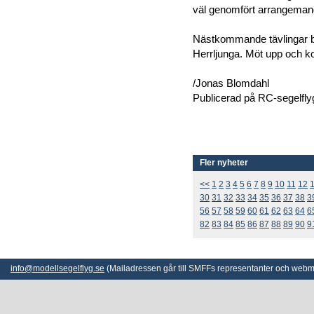
väl genomfört arrangeman
Nästkommande tävlingar bl
Herrljunga. Möt upp och k
/Jonas Blomdahl
Publicerad på RC-segelfl
Fler nyheter
<<
1
2
3
4
5
6
7
8
9
10
11
12
30
31
32
33
34
35
36
37
38
3
56
57
58
59
60
61
62
63
64
6
82
83
84
85
86
87
88
89
90
9
info@modellsegelflyg.se
(Mailadressen går till SMFFs representanter och webm