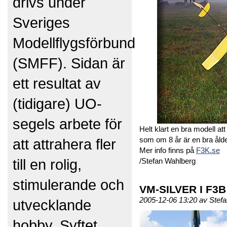
drivs under
Sveriges
Modellflygsförbund
(SMFF). Sidan är
ett resultat av
(tidigare) UO-
segels arbete för
Helt klart en bra modell at
som om 8 år är en bra ålde
att attrahera fler
Mer info finns på
F3K.se
till en rolig,
/Stefan Wahlberg
stimulerande och
VM-SILVER I F3B
2005-12-06 13:20 av Stef
utvecklande
hobby. Syftet