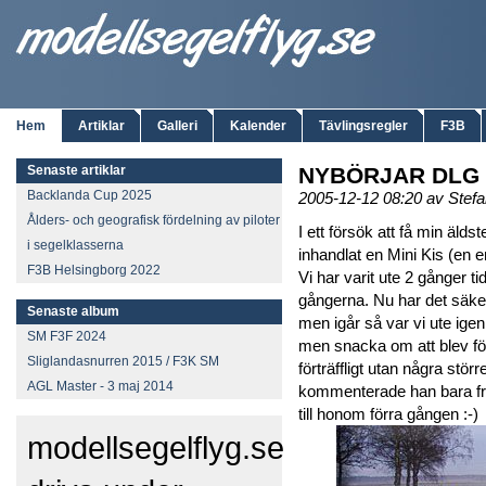
Hem
Artiklar
Galleri
Kalender
Tävlingsregler
F3B
Senaste artiklar
NYBÖRJAR DLG
Backlanda Cup 2025
2005-12-12 08:20 av Stef
Ålders- och geografisk fördelning av piloter
I ett försök att få min älds
i segelklasserna
inhandlat en Mini Kis (en 
F3B Helsingborg 2022
Vi har varit ute 2 gånger ti
gångerna. Nu har det säker
Senaste album
men igår så var vi ute igen!
SM F3F 2024
men snacka om att blev för
Sliglandasnurren 2015 / F3K SM
förträffligt utan några st
AGL Master - 3 maj 2014
kommenterade han bara fr
till honom förra gången :-)
modellsegelflyg.se