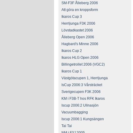
SM-F3F Ålleberg 2006
Att göra en kroppsform
Ikaros Cup 3
Herrljunga F3K 2006
Lövstadkastet 2006
Ålleberg Open 2006
Hagbard's Minne 2006
Ikaros Cup 2
Ikaros HLG Open 2006
Billingetrollet 2006 (VGC2)
Ikaros Cup 1
Västgötacupen 1, Herrljunga
IsCup 2006:3 Vårsträcket
Sverigecupen F3K 2006
KM i F3B-T hos RFK Ikaros
Iscup 2006:2 Ullnasjön
Vacuumbagging
Iscup 2006:1 Kungsängen
Tai Tai
NM i F3J 2005