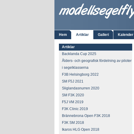
Hem
Artiklar
Galleri
Kalender
Artiklar
Backlanda Cup 2025
Ålders- och geografisk fördelning av piloter
i segelklasserna
F3B Helsingborg 2022
SM F5J 2021
Sliglandasnurren 2020
SM F3K 2020
F5J VM 2019
F3K Clinic 2019
Brännebrona Open F3K 2018
F3K SM 2018
Ikaros HLG Open 2018