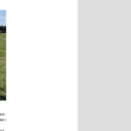
hem
der i