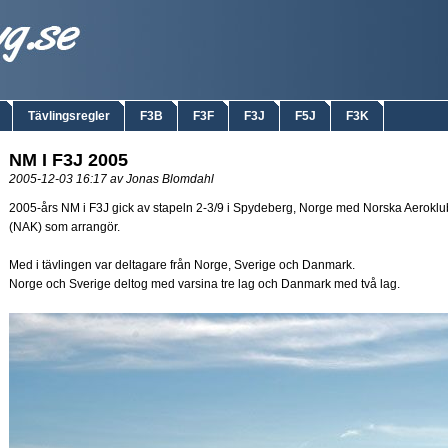
Tävlingsregler
F3B
F3F
F3J
F5J
F3K
NM I F3J 2005
2005-12-03 16:17 av Jonas Blomdahl
2005-års NM i F3J gick av stapeln 2-3/9 i Spydeberg, Norge med Norska Aerokl
(NAK) som arrangör.
Med i tävlingen var deltagare från Norge, Sverige och Danmark.
Norge och Sverige deltog med varsina tre lag och Danmark med två lag.