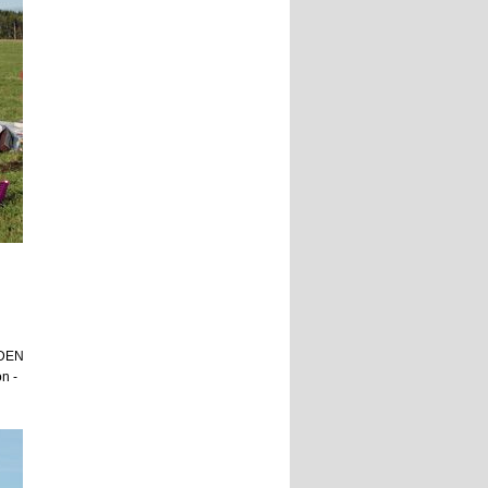
-DEN
on -