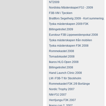
NT2009
Nordiska Mästerskapet F3J - 2009
F3B-VM i Tjeckien
Brattfors Segelhelg 2009 - Kort summering.
Tyska mästerskapen 2009 F3K
Billingetrollet 2009
Eurotour F3B Lippeweidenpokal 2008
Tyska mästerskapen från mobilen
Tyska mästerskapen F3K 2008
Rommekastet 2008
Tornadokastet 2008
Ikaros HLG Open 2008
Billingetrollet 2008
Hand Launch Clinic 2008
LM i F3B-T för Stockholm
Rommekastet F3K 2/9 Borlänge
Nordic Trophy 2007
NM-F3J 2007
Herrljunga F3K 2007
Ikaros cup 2, 2007