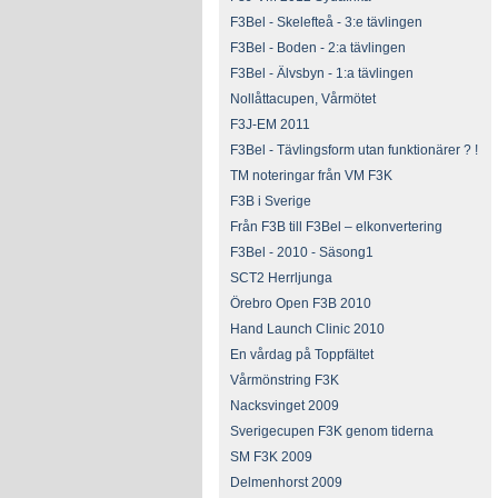
F3Bel - Skelefteå - 3:e tävlingen
F3Bel - Boden - 2:a tävlingen
F3Bel - Älvsbyn - 1:a tävlingen
Nollåttacupen, Vårmötet
F3J-EM 2011
F3Bel - Tävlingsform utan funktionärer ? !
TM noteringar från VM F3K
F3B i Sverige
Från F3B till F3Bel – elkonvertering
F3Bel - 2010 - Säsong1
SCT2 Herrljunga
Örebro Open F3B 2010
Hand Launch Clinic 2010
En vårdag på Toppfältet
Vårmönstring F3K
Nacksvinget 2009
Sverigecupen F3K genom tiderna
SM F3K 2009
Delmenhorst 2009