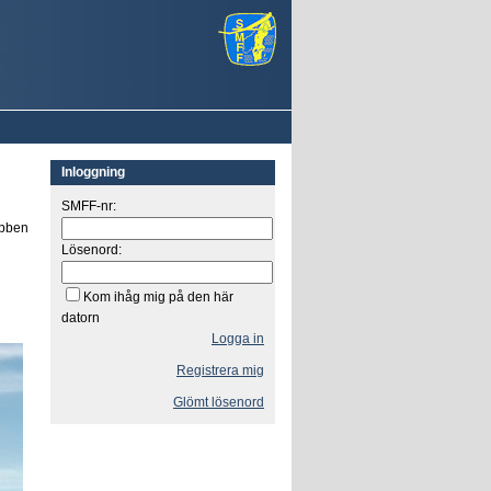
Inloggning
SMFF-nr:
ubben
Lösenord:
Kom ihåg mig på den här
datorn
Logga in
Registrera mig
Glömt lösenord