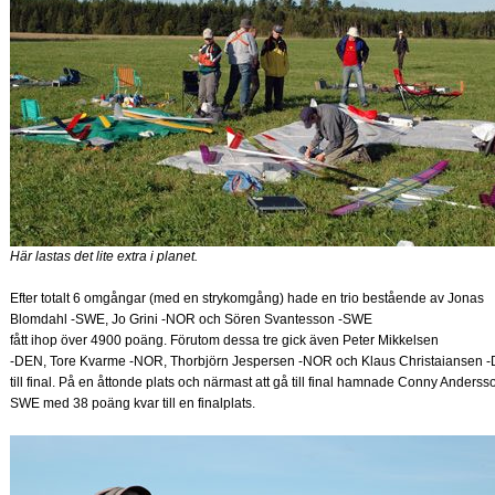
Här lastas det lite extra i planet.
Efter totalt 6 omgångar (med en strykomgång) hade en trio bestående av Jonas
Blomdahl -SWE, Jo Grini -NOR och Sören Svantesson -SWE
fått ihop över 4900 poäng. Förutom dessa tre gick även Peter Mikkelsen
-DEN, Tore Kvarme -NOR, Thorbjörn Jespersen -NOR och Klaus Christaiansen 
till final. På en åttonde plats och närmast att gå till final hamnade Conny Anderss
SWE med 38 poäng kvar till en finalplats.