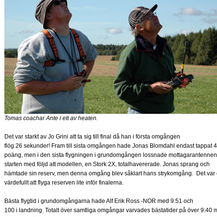
Tomas coachar Ante i ett av heaten.
Det var starkt av Jo Grini att ta sig till final då han i första omgången
flög 26 sekunder! Fram till sista omgången hade Jonas Blomdahl endast tappat 4
poäng, men i den sista flygningen i grundomgången lossnade mottagarantennen
starten med följd att modellen, en Stork 2X, totalhavererade. Jonas sprang och
hämtade sin reserv, men denna omgång blev såklart hans strykomgång. Det var
värdefullt att flyga reserven lite inför finalerna.
Bästa flygtid i grundomgångarna hade Alf Erik Ross -NOR med 9:51 och
100 i landning. Totalt över samtliga omgångar varvades bästatider på över 9:40 