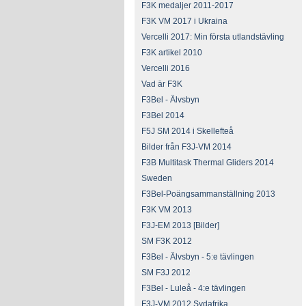
F3K medaljer 2011-2017
F3K VM 2017 i Ukraina
Vercelli 2017: Min första utlandstävling
F3K artikel 2010
Vercelli 2016
Vad är F3K
F3Bel - Älvsbyn
F3Bel 2014
F5J SM 2014 i Skellefteå
Bilder från F3J-VM 2014
F3B Multitask Thermal Gliders 2014
Sweden
F3Bel-Poängsammanställning 2013
F3K VM 2013
F3J-EM 2013 [Bilder]
SM F3K 2012
F3Bel - Älvsbyn - 5:e tävlingen
SM F3J 2012
F3Bel - Luleå - 4:e tävlingen
F3J-VM 2012 Sydafrika