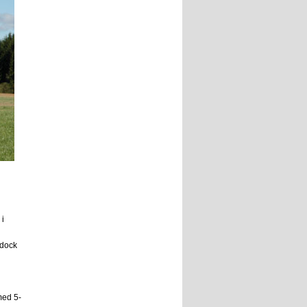
 i
 dock
med 5-