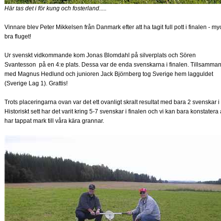
Här tas det i för kung och fosterland.....
Vinnare blev Peter Mikkelsen från Danmark efter att ha tagit full pott i finalen - my
bra fluget!
Ur svenskt vidkommande kom Jonas Blomdahl på silverplats och Sören
Svantesson på en 4:e plats. Dessa var de enda svenskarna i finalen. Tillsamma
med Magnus Hedlund och junioren Jack Björnberg tog Sverige hem lagguldet
(Sverige Lag 1). Grattis!
Trots placeringarna ovan var det ett ovanligt skralt resultat med bara 2 svenskar i 
Historiskt sett har det varit kring 5-7 svenskar i finalen och vi kan bara konstatera a
har tappat mark till våra kära grannar.