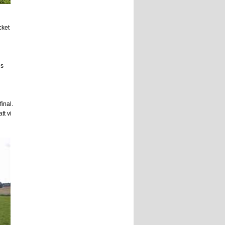
cket
ns
final.
tt vi