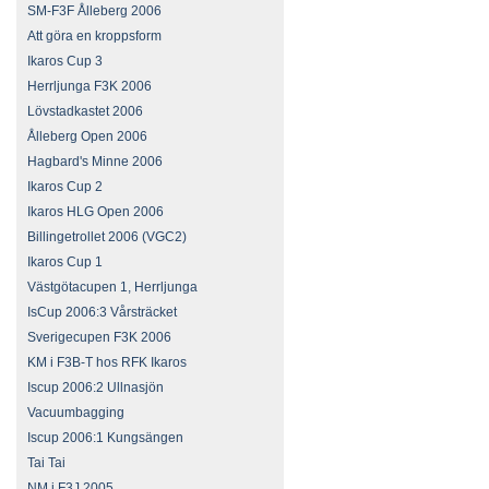
SM-F3F Ålleberg 2006
Att göra en kroppsform
Ikaros Cup 3
Herrljunga F3K 2006
Lövstadkastet 2006
Ålleberg Open 2006
Hagbard's Minne 2006
Ikaros Cup 2
Ikaros HLG Open 2006
Billingetrollet 2006 (VGC2)
Ikaros Cup 1
Västgötacupen 1, Herrljunga
IsCup 2006:3 Vårsträcket
Sverigecupen F3K 2006
KM i F3B-T hos RFK Ikaros
Iscup 2006:2 Ullnasjön
Vacuumbagging
Iscup 2006:1 Kungsängen
Tai Tai
NM i F3J 2005