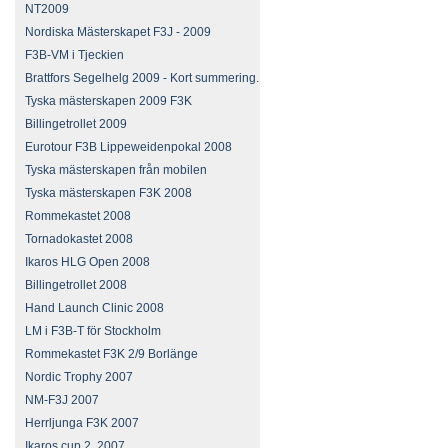
NT2009
Nordiska Mästerskapet F3J - 2009
F3B-VM i Tjeckien
Brattfors Segelhelg 2009 - Kort summering.
Tyska mästerskapen 2009 F3K
Billingetrollet 2009
Eurotour F3B Lippeweidenpokal 2008
Tyska mästerskapen från mobilen
Tyska mästerskapen F3K 2008
Rommekastet 2008
Tornadokastet 2008
Ikaros HLG Open 2008
Billingetrollet 2008
Hand Launch Clinic 2008
LM i F3B-T för Stockholm
Rommekastet F3K 2/9 Borlänge
Nordic Trophy 2007
NM-F3J 2007
Herrljunga F3K 2007
Ikaros cup 2, 2007