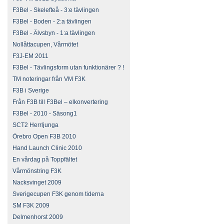
F3Bel - Skelefteå - 3:e tävlingen
F3Bel - Boden - 2:a tävlingen
F3Bel - Älvsbyn - 1:a tävlingen
Nollåttacupen, Vårmötet
F3J-EM 2011
F3Bel - Tävlingsform utan funktionärer ? !
TM noteringar från VM F3K
F3B i Sverige
Från F3B till F3Bel – elkonvertering
F3Bel - 2010 - Säsong1
SCT2 Herrljunga
Örebro Open F3B 2010
Hand Launch Clinic 2010
En vårdag på Toppfältet
Vårmönstring F3K
Nacksvinget 2009
Sverigecupen F3K genom tiderna
SM F3K 2009
Delmenhorst 2009