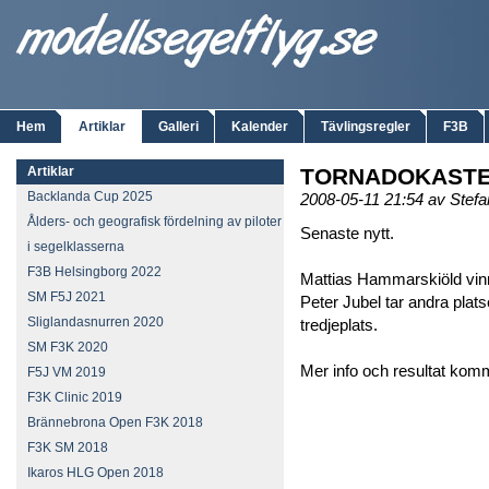
Hem
Artiklar
Galleri
Kalender
Tävlingsregler
F3B
Artiklar
TORNADOKASTE
Backlanda Cup 2025
2008-05-11 21:54 av Stef
Ålders- och geografisk fördelning av piloter
Senaste nytt.
i segelklasserna
F3B Helsingborg 2022
Mattias Hammarskiöld vin
SM F5J 2021
Peter Jubel tar andra plat
Sliglandasnurren 2020
tredjeplats.
SM F3K 2020
Mer info och resultat kom
F5J VM 2019
F3K Clinic 2019
Brännebrona Open F3K 2018
F3K SM 2018
Ikaros HLG Open 2018